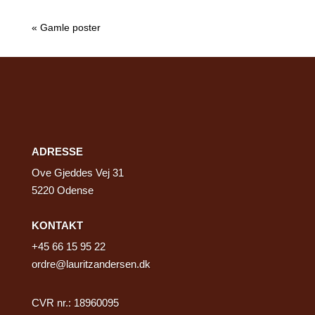
« Gamle poster
ADRESSE
Ove Gjeddes Vej 31
5220 Odense
KONTAKT
+45
66 15 95 22
ordre@lauritzandersen.dk
CVR nr.: 18960095​