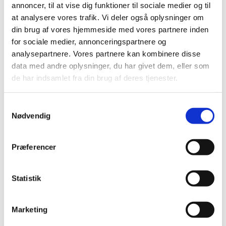
annoncer, til at vise dig funktioner til sociale medier og til
at analysere vores trafik. Vi deler også oplysninger om
Lauritz Andersen & Co er pr. 1.09.2024 udnævnt
din brug af vores hjemmeside med vores partnere inden
til marineforhandler primært for Fyn og øer. Med
for sociale medier, annonceringspartnere og
udnævnelsen som...
analysepartnere. Vores partnere kan kombinere disse
data med andre oplysninger, du har givet dem, eller som
de har indsamlet fra din brug af deres tjenester.
Samtykkevalg
Nødvendig
Præferencer
Statistik
Marketing