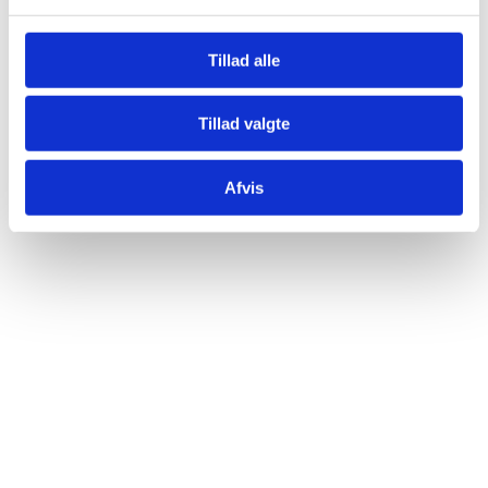
Tillad alle
Tillad valgte
Afvis
Nogle gange er det mere end bare en maskine;
det er et stykke familiehistorie, et arvestykke, et
klenodie, der har...