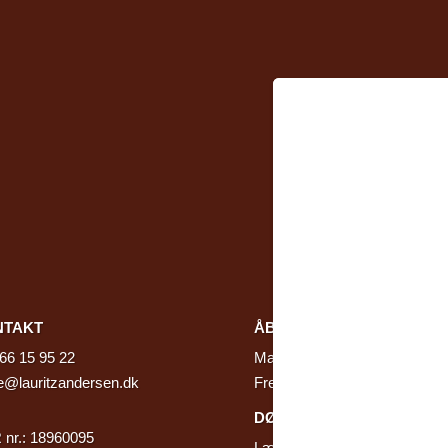
NTAKT
ÅBNINGSTIDER
66 15 95 22
Mandag – Torsdag : 7.30 – 16
e@lauritzandersen.dk
Fredag : 7.30 – 15.00
DØGNSERVICE
nr.: 18960095​
Læs mere her