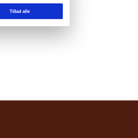
Tillad alle
ordre@lauritzandersen.dk