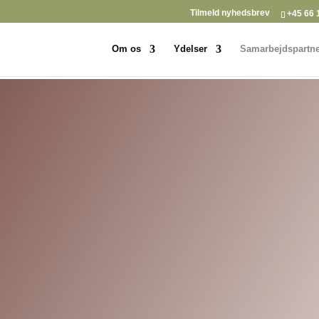
Tilmeld nyhedsbrev
+45 66 
Om os
Ydelser
Samarbejdspartne
så længe som Lauritz Andersen & Co. De blev
de startede med at sælge dampskibe og som