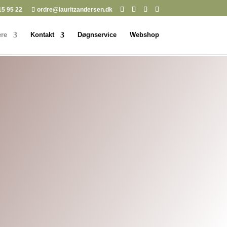
15 95 22
ordre@lauritzandersen.dk
re
Kontakt
Døgnservice
Webshop