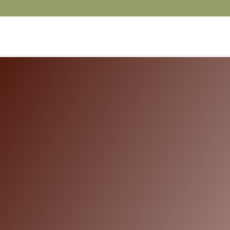
Chesterton har eksisteret præcis lige 
etableret i 1884 i Boston, USA, hvor 
maskinteknik leverandør.