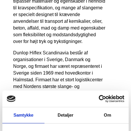
tilpasser materialer og egenskaber i henhold
til kravspecifikation, og mange af slangerne
er specielt designet til krævende
anvendelser til transport af kemikalier, olier,
beton, affald, mad og damp med egenskaber
som fleksibilitet og modstandsdygtighed
over for højt tryk og trykstigninger.
Dunlop Hiflex Scandinavia består af
organisationer i Sverige, Danmark og
Norge, og firmaet har været repræsenteret i
Sverige siden 1969 med hovedkontor i
Halmstad. Firmaet har et stort logistikcenter
med Nordens største slange- og
koblingslager på 10.000 kvm, og i
produktionscenteret udfører de alt fra
skæring, montering, presning, trykprøvning
og flushing af rør fra 6-42 mm.
Samtykke
Detaljer
Om
Siden 2005 har firmaet været en del af den