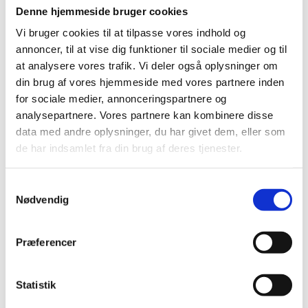
internationale italienske gruppe
Denne hjemmeside bruger cookies
ALFAGOMMA GROUP, der er en af ​​de
Vi bruger cookies til at tilpasse vores indhold og
førende globale producenter af hydrauliske
og industrielle slanger.
annoncer, til at vise dig funktioner til sociale medier og til
at analysere vores trafik. Vi deler også oplysninger om
Pr. 11/9-23 er Lauritz Andersen & Co. ApS
din brug af vores hjemmeside med vores partnere inden
udnævnt som servicecenter for Dunlop
for sociale medier, annonceringspartnere og
Hiflex.
Læs hele pressemeddelelsen her
.
analysepartnere. Vores partnere kan kombinere disse
data med andre oplysninger, du har givet dem, eller som
Det tætte samarbejde mellem Dunlop Hiflex
de har indsamlet fra din brug af deres tjenester.
og Lauritz Andersen & Co. ApS betyder bl.a.,
at Lauritz Andersen har fået tredoblet
antallet af lagerførte varenumre i
Samtykkevalg
hydraulikafdelingen, samt at der er nem
Nødvendig
adgang til Dunlop Hiflex’ online katalog på
hele 22.000 varenumre. Sammen kan de to
Præferencer
virksomheder styrke serviceringen af fynske
og i særdeleshed odenseanske kunder i
relation til hydraulikslanger og påpresning af
Statistik
fittings på hydraulikslanger.