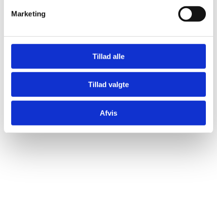
>
Besøg Dunlop Hiflex’ website
Marketing
>
Se en præsentation af Dunlop Hiflex her
Tillad alle
Tillad valgte
KONTAKT OS
Afvis